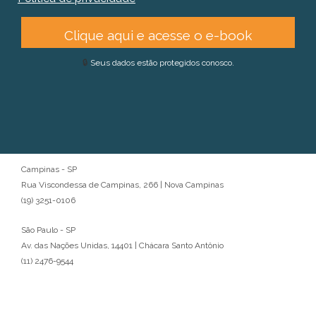
Clique aqui e acesse o e-book
🔒
Seus dados estão protegidos conosco.
Campinas - SP
Rua Viscondessa de Campinas, 266 | Nova Campinas
(19) 3251-0106
São Paulo - SP
Av. das Nações Unidas, 14401 | Chácara Santo Antônio
(11) 2476-9544